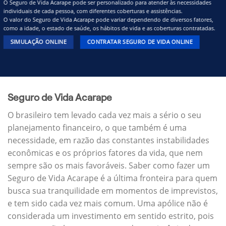
O Seguro de Vida Acarape pode ser personalizado para atender às necessidades
individuais de cada pessoa, com diferentes coberturas e assistências.
O valor do Seguro de Vida Acarape pode variar dependendo de diversos fatores,
como a idade, o estado de saúde, os hábitos de vida e as coberturas contratadas.
SIMULAÇÃO ONLINE
CONTRATAR SEGURO DE VIDA ONLINE
Seguro de Vida Acarape
O brasileiro tem levado cada vez mais a sério o seu
planejamento financeiro, o que também é uma
necessidade, em razão das constantes instabilidades
econômicas e os próprios fatores da vida, que nem
sempre são os mais favoráveis. Saber como fazer um
Seguro de Vida Acarape é a última fronteira para quem
busca sua tranquilidade em momentos de imprevistos,
e tem sido cada vez mais comum. Uma apólice não é
considerada um investimento em sentido estrito, pois