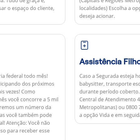
a:
Tudo de graça e,
(Capitais e Regiões Metr
sar o espaço do cliente,
localidades) Escolha a op
deseja acionar.
Assistência Filh
ria federal todo mês!
Caso a Segurada esteja ho
ticipando dos próximos
babysitter, transporte es
is vezes!
Como
durante período coberto
ês você concorre a 5 mil
Central de Atendimento 4
nviaremos um número da
Metropolitanas) ou 0800 
 mas você também pode
a opção Vida e em seguida
al!
Atenção:
Você não
so para receber esse