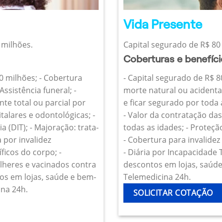
Vida Presente
 milhões.
Capital segurado de R$ 80 
Coberturas e benefíc
10 milhões; - Cobertura
- Capital segurado de R$ 8
Assistência funeral; -
morte natural ou acidenta
te total ou parcial por
e ficar segurado por toda
talares e odontológicas; -
- Valor da contratação da
 (DIT); - Majoração: trata-
todas as idades; - Proteçã
 por invalidez
- Cobertura para invalide
icos do corpo; -
- Diária por Incapacidade
heres e vacinados contra
descontos em lojas, saúde 
os em lojas, saúde e bem-
Telemedicina 24h.
ina 24h.
SOLICITAR COTAÇÃO