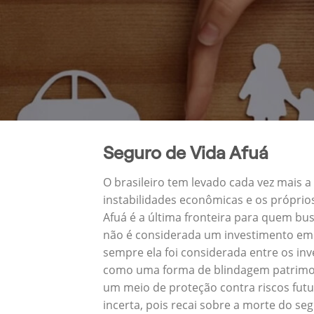
Seguro de Vida Afuá
O brasileiro tem levado cada vez mais 
instabilidades econômicas e os próprio
Afuá é a última fronteira para quem b
não é considerada um investimento em s
sempre ela foi considerada entre os in
como uma forma de blindagem patrimoni
um meio de proteção contra riscos fut
incerta, pois recai sobre a morte do se