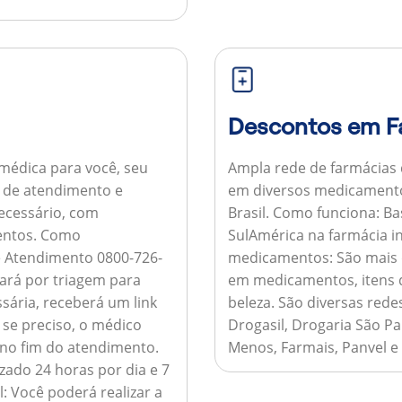
Descontos em F
médica para você, seu
Ampla rede de farmácias
al de atendimento e
em diversos medicamento
necessário, com
Brasil.
Como funciona:
Bas
entos.
Como
SulAmérica na farmácia 
de Atendimento 0800-726-
medicamentos:
São mais 
ará por triagem para
em medicamentos, itens d
sária, receberá um link
beleza. São diversas rede
 se preciso, o médico
Drogasil, Drogaria São Pa
 no fim do atendimento.
Menos, Farmais, Panvel e
zado 24 horas por dia e 7
l:
Você poderá realizar a