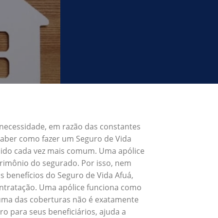
 necessidade, em razão das constantes
 Saber como fazer um Seguro de Vida
 sido cada vez mais comum. Uma apólice
trimônio do segurado. Por isso, nem
s benefícios do Seguro de Vida Afuá,
ontratação. Uma apólice funciona como
 uma das coberturas não é exatamente
ro para seus beneficiários, ajuda a