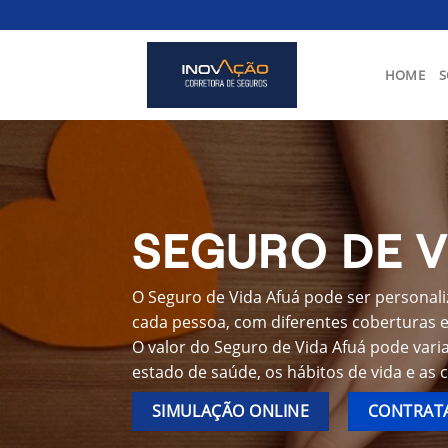
Skip
to
content
HOME
S
SEGURO DE V
O Seguro de Vida Afuá pode ser personali
cada pessoa, com diferentes coberturas e 
O valor do Seguro de Vida Afuá pode vari
estado de saúde, os hábitos de vida e as 
SIMULAÇÃO ONLINE
CONTRATA