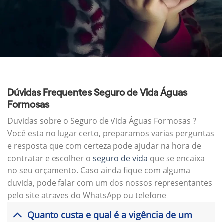
Dúvidas Frequentes Seguro de Vida Águas
Formosas
Duvidas sobre o Seguro de Vida Águas Formosas ?
Você esta no lugar certo, preparamos varias perguntas
e resposta que com certeza pode ajudar na hora de
contratar e escolher o
seguro de vida
que se encaixa
no seu orçamento. Caso ainda fique com alguma
duvida, pode falar com um dos nossos representantes
pelo site atraves do WhatsApp ou telefone.
Quanto custa e qual é a vigência de um