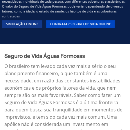
necessidades individuais de cada pessoa, com diferentes coberturas e assistências.
O valor do Seguro de Vida Águas Formosas pode variar dependendo de diversos
fatores, como a idade, o estado de saúde, os hábitos de vida e as coberturas
contratadas.
SIMULAÇÃO ONLINE
CONTRATAR SEGURO DE VIDA ONLINE
Seguro de Vida Águas Formosas
O brasileiro tem levado cada vez mais a sério o seu
planejamento financeiro, o que também é uma
necessidade, em razão das constantes instabilidades
econômicas e os próprios fatores da vida, que nem
sempre são os mais favoráveis. Saber como fazer um
Seguro de Vida Águas Formosas é a última fronteira
para quem busca sua tranquilidade em momentos de
imprevistos, e tem sido cada vez mais comum. Uma
apólice não é considerada um investimento em