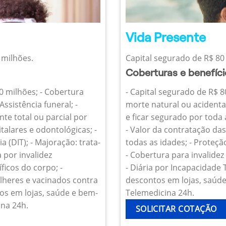
Vida Presente
 milhões.
Capital segurado de R$ 80 
Coberturas e benefíc
10 milhões; - Cobertura
- Capital segurado de R$ 8
Assistência funeral; -
morte natural ou acidenta
te total ou parcial por
e ficar segurado por toda
talares e odontológicas; -
- Valor da contratação da
 (DIT); - Majoração: trata-
todas as idades; - Proteçã
 por invalidez
- Cobertura para invalide
icos do corpo; -
- Diária por Incapacidade
heres e vacinados contra
descontos em lojas, saúde 
os em lojas, saúde e bem-
Telemedicina 24h.
ina 24h.
SOLICITAR COTAÇÃO