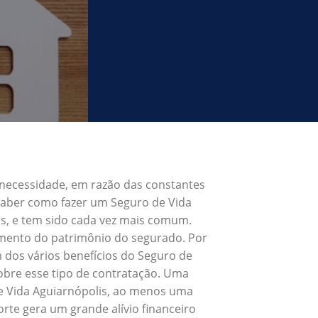
 necessidade, em razão das constantes
 Saber como fazer um Seguro de Vida
s, e tem sido cada vez mais comum.
umento do patrimônio do segurado. Por
 dos vários benefícios do Seguro de
obre esse tipo de contratação. Uma
de Vida Aguiarnópolis, ao menos uma
rte gera um grande alívio financeiro