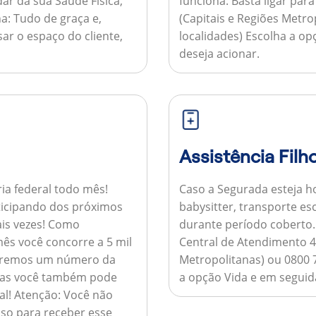
ar da sua Saúde Física,
funciona:
Basta ligar par
a:
Tudo de graça e,
(Capitais e Regiões Metr
sar o espaço do cliente,
localidades) Escolha a op
deseja acionar.
Assistência Filh
ria federal todo mês!
Caso a Segurada esteja ho
ticipando dos próximos
babysitter, transporte es
is vezes!
Como
durante período coberto
ês você concorre a 5 mil
Central de Atendimento 4
nviaremos um número da
Metropolitanas) ou 0800 
 mas você também pode
a opção Vida e em seguida
al!
Atenção:
Você não
so para receber esse