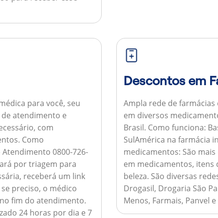
Descontos em F
médica para você, seu
Ampla rede de farmácias
al de atendimento e
em diversos medicamento
necessário, com
Brasil.
Como funciona:
Bas
entos.
Como
SulAmérica na farmácia 
de Atendimento 0800-726-
medicamentos:
São mais 
ará por triagem para
em medicamentos, itens d
sária, receberá um link
beleza. São diversas rede
 se preciso, o médico
Drogasil, Drogaria São Pa
 no fim do atendimento.
Menos, Farmais, Panvel e
zado 24 horas por dia e 7