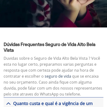
Dúvidas Frequentes Seguro de Vida Alto Bela
Vista
Duvidas sobre o Seguro de Vida Alto Bela Vista ? Você
esta no lugar certo, preparamos varias perguntas e
resposta que com certeza pode ajudar na hora de
contratar e escolher o
seguro de vida
que se encaixa
no seu orçamento. Caso ainda fique com alguma
duvida, pode falar com um dos nossos representantes
pelo site atraves do WhatsApp ou telefone.
Quanto custa e qual é a vigência de um