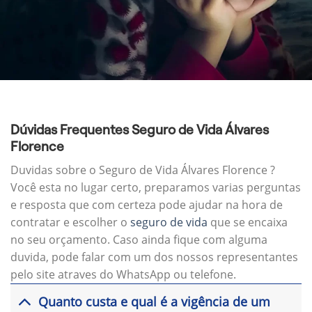
Dúvidas Frequentes Seguro de Vida Álvares
Florence
Duvidas sobre o Seguro de Vida Álvares Florence ?
Você esta no lugar certo, preparamos varias perguntas
e resposta que com certeza pode ajudar na hora de
contratar e escolher o
seguro de vida
que se encaixa
no seu orçamento. Caso ainda fique com alguma
duvida, pode falar com um dos nossos representantes
pelo site atraves do WhatsApp ou telefone.
Quanto custa e qual é a vigência de um