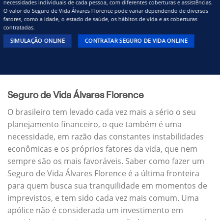
necessidades individuais de cada pessoa, com diferentes coberturas e assistências.
O valor do Seguro de Vida Álvares Florence pode variar dependendo de diversos
fatores, como a idade, o estado de saúde, os hábitos de vida e as coberturas
contratadas.
SIMULAÇÃO ONLINE
CONTRATAR SEGURO DE VIDA ONLINE
Seguro de Vida Álvares Florence
O brasileiro tem levado cada vez mais a sério o seu
planejamento financeiro, o que também é uma
necessidade, em razão das constantes instabilidades
econômicas e os próprios fatores da vida, que nem
sempre são os mais favoráveis. Saber como fazer um
Seguro de Vida Álvares Florence é a última fronteira
para quem busca sua tranquilidade em momentos de
imprevistos, e tem sido cada vez mais comum. Uma
apólice não é considerada um investimento em