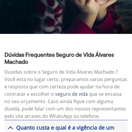
Dúvidas Frequentes Seguro de Vida Álvares
Machado
Duvidas sobre o Seguro de Vida Álvares Machado ?
Você esta no lugar certo, preparamos varias perguntas
e resposta que com certeza pode ajudar na hora de
contratar e escolher o
seguro de vida
que se encaixa
no seu orçamento. Caso ainda fique com alguma
duvida, pode falar com um dos nossos representantes
pelo site atraves do WhatsApp ou telefone.
Quanto custa e qual é a vigência de um