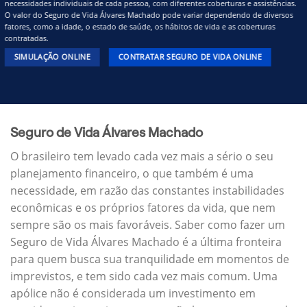
necessidades individuais de cada pessoa, com diferentes coberturas e assistências.
O valor do Seguro de Vida Álvares Machado pode variar dependendo de diversos
fatores, como a idade, o estado de saúde, os hábitos de vida e as coberturas
contratadas.
SIMULAÇÃO ONLINE
CONTRATAR SEGURO DE VIDA ONLINE
Seguro de Vida Álvares Machado
O brasileiro tem levado cada vez mais a sério o seu
planejamento financeiro, o que também é uma
necessidade, em razão das constantes instabilidades
econômicas e os próprios fatores da vida, que nem
sempre são os mais favoráveis. Saber como fazer um
Seguro de Vida Álvares Machado é a última fronteira
para quem busca sua tranquilidade em momentos de
imprevistos, e tem sido cada vez mais comum. Uma
apólice não é considerada um investimento em