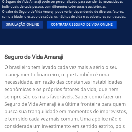
O Seguro de Vida Amaraji pode ser personalizado para atender às necessidades
individuais de cada pessoa, com diferentes coberturas e assistências.
O valor do Seguro de Vida Amaraji pode variar dependendo de diversos fatores,
como a idade, o estado de saúde, os hábitos de vida e as coberturas contratadas.
SIMULAÇÃO ONLINE
CONTRATAR SEGURO DE VIDA ONLINE
Seguro de Vida Amaraji
O brasileiro tem levado cada vez mais a sério o seu
planejamento financeiro, o que também é uma
necessidade, em razão das constantes instabilidades
econômicas e os próprios fatores da vida, que nem
sempre são os mais favoráveis. Saber como fazer um
Seguro de Vida Amaraji é a última fronteira para quem
busca sua tranquilidade em momentos de imprevistos,
e tem sido cada vez mais comum. Uma apólice não é
considerada um investimento em sentido estrito, pois