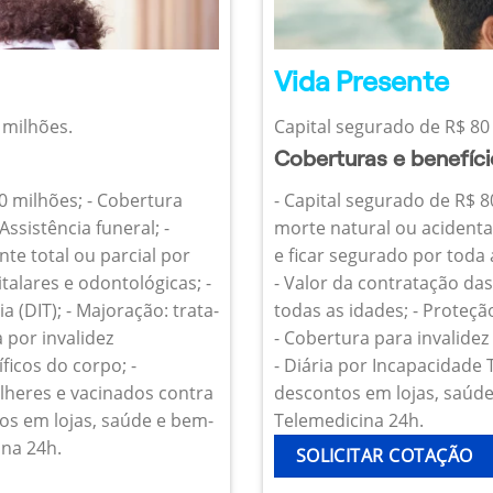
Vida Presente
 milhões.
Capital segurado de R$ 80 
Coberturas e benefíc
10 milhões; - Cobertura
- Capital segurado de R$ 8
Assistência funeral; -
morte natural ou acidenta
te total ou parcial por
e ficar segurado por toda
talares e odontológicas; -
- Valor da contratação da
 (DIT); - Majoração: trata-
todas as idades; - Proteçã
 por invalidez
- Cobertura para invalide
icos do corpo; -
- Diária por Incapacidade
heres e vacinados contra
descontos em lojas, saúde 
os em lojas, saúde e bem-
Telemedicina 24h.
ina 24h.
SOLICITAR COTAÇÃO