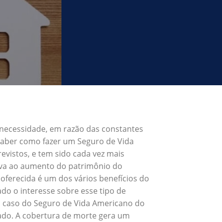
 necessidade, em razão das constantes
 Saber como fazer um Seguro de Vida
vistos, e tem sido cada vez mais
eva ao aumento do patrimônio do
oferecida é um dos vários benefícios do
o o interesse sobre esse tipo de
o caso do Seguro de Vida Americano do
rado. A cobertura de morte gera um