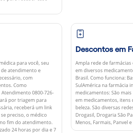
Descontos em F
médica para você, seu
Ampla rede de farmácias
al de atendimento e
em diversos medicamento
necessário, com
Brasil.
Como funciona:
Bas
entos.
Como
SulAmérica na farmácia 
de Atendimento 0800-726-
medicamentos:
São mais 
ará por triagem para
em medicamentos, itens d
sária, receberá um link
beleza. São diversas rede
 se preciso, o médico
Drogasil, Drogaria São Pa
 no fim do atendimento.
Menos, Farmais, Panvel e
zado 24 horas por dia e 7