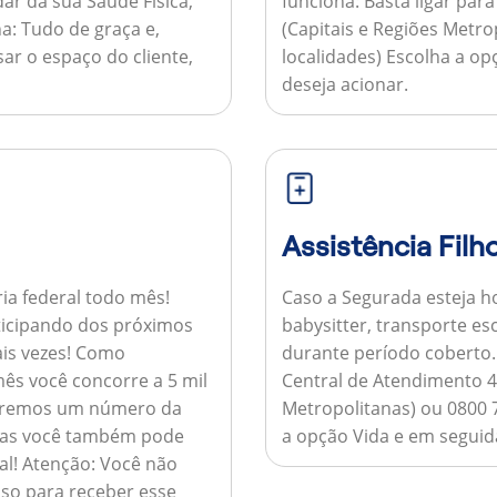
ar da sua Saúde Física,
funciona:
Basta ligar par
a:
Tudo de graça e,
(Capitais e Regiões Metr
sar o espaço do cliente,
localidades) Escolha a op
deseja acionar.
Assistência Filh
ria federal todo mês!
Caso a Segurada esteja ho
ticipando dos próximos
babysitter, transporte es
is vezes!
Como
durante período coberto
ês você concorre a 5 mil
Central de Atendimento 4
nviaremos um número da
Metropolitanas) ou 0800 
 mas você também pode
a opção Vida e em seguida
al!
Atenção:
Você não
so para receber esse