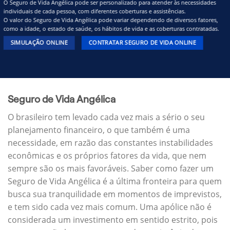
O Seguro de Vida Angélica pode ser personalizado para atender às necessidades
individuais de cada pessoa, com diferentes coberturas e assistências.
O valor do Seguro de Vida Angélica pode variar dependendo de diversos fatores,
como a idade, o estado de saúde, os hábitos de vida e as coberturas contratadas.
SIMULAÇÃO ONLINE
CONTRATAR SEGURO DE VIDA ONLINE
Seguro de Vida Angélica
O brasileiro tem levado cada vez mais a sério o seu
planejamento financeiro, o que também é uma
necessidade, em razão das constantes instabilidades
econômicas e os próprios fatores da vida, que nem
sempre são os mais favoráveis. Saber como fazer um
Seguro de Vida Angélica é a última fronteira para quem
busca sua tranquilidade em momentos de imprevistos,
e tem sido cada vez mais comum. Uma apólice não é
considerada um investimento em sentido estrito, pois