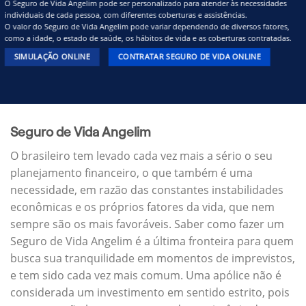
O Seguro de Vida Angelim pode ser personalizado para atender às necessidades
individuais de cada pessoa, com diferentes coberturas e assistências.
O valor do Seguro de Vida Angelim pode variar dependendo de diversos fatores,
como a idade, o estado de saúde, os hábitos de vida e as coberturas contratadas.
SIMULAÇÃO ONLINE
CONTRATAR SEGURO DE VIDA ONLINE
Seguro de Vida Angelim
O brasileiro tem levado cada vez mais a sério o seu
planejamento financeiro, o que também é uma
necessidade, em razão das constantes instabilidades
econômicas e os próprios fatores da vida, que nem
sempre são os mais favoráveis. Saber como fazer um
Seguro de Vida Angelim é a última fronteira para quem
busca sua tranquilidade em momentos de imprevistos,
e tem sido cada vez mais comum. Uma apólice não é
considerada um investimento em sentido estrito, pois