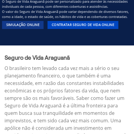
O Seguro de Vida Araguanã pode ser personalizado para atender às necessidades
individuais de cada pessoa, com diferentes coberturas e assistências.
O valor do Seguro de Vida Araguanã pode variar dependendo de diversos fatores,
como a idade, o estado de saúde, os hábitos de vida e as coberturas contratadas.
SIMULAÇÃO ONLINE
CONTRATAR SEGURO DE VIDA ONLINE
Seguro de Vida Araguanã
O brasileiro tem levado cada vez mais a sério o seu
planejamento financeiro, o que também é uma
necessidade, em razão das constantes instabilidades
econômicas e os próprios fatores da vida, que nem
sempre são os mais favoráveis. Saber como fazer um
Seguro de Vida Araguanã é a última fronteira para
quem busca sua tranquilidade em momentos de
imprevistos, e tem sido cada vez mais comum. Uma
apólice não é considerada um investimento em