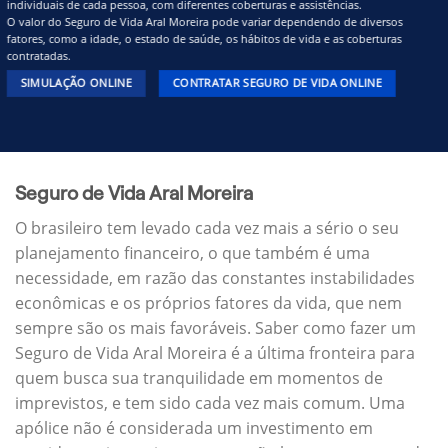
individuais de cada pessoa, com diferentes coberturas e assistências.
O valor do Seguro de Vida Aral Moreira pode variar dependendo de diversos
fatores, como a idade, o estado de saúde, os hábitos de vida e as coberturas
contratadas.
SIMULAÇÃO ONLINE
CONTRATAR SEGURO DE VIDA ONLINE
Seguro de Vida Aral Moreira
O brasileiro tem levado cada vez mais a sério o seu
planejamento financeiro, o que também é uma
necessidade, em razão das constantes instabilidades
econômicas e os próprios fatores da vida, que nem
sempre são os mais favoráveis. Saber como fazer um
Seguro de Vida Aral Moreira é a última fronteira para
quem busca sua tranquilidade em momentos de
imprevistos, e tem sido cada vez mais comum. Uma
apólice não é considerada um investimento em