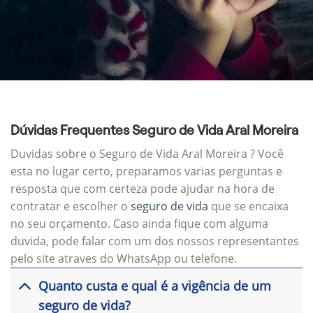
Dúvidas Frequentes Seguro de Vida Aral Moreira
Duvidas sobre o Seguro de Vida Aral Moreira ? Você
esta no lugar certo, preparamos varias perguntas e
resposta que com certeza pode ajudar na hora de
contratar e escolher o
seguro de vida
que se encaixa
no seu orçamento. Caso ainda fique com alguma
duvida, pode falar com um dos nossos representantes
pelo site atraves do WhatsApp ou telefone.
Quanto custa e qual é a vigência de um
seguro de vida?