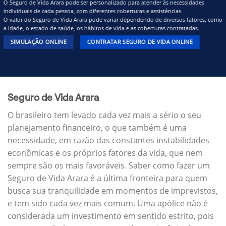
O Seguro de Vida Arara pode ser personalizado para atender às necessidades
individuais de cada pessoa, com diferentes coberturas e assistências.
O valor do Seguro de Vida Arara pode variar dependendo de diversos fatores, como
a idade, o estado de saúde, os hábitos de vida e as coberturas contratadas.
SIMULAÇÃO ONLINE
CONTRATAR SEGURO DE VIDA ONLINE
Seguro de Vida Arara
O brasileiro tem levado cada vez mais a sério o seu
planejamento financeiro, o que também é uma
necessidade, em razão das constantes instabilidades
econômicas e os próprios fatores da vida, que nem
sempre são os mais favoráveis. Saber como fazer um
Seguro de Vida Arara é a última fronteira para quem
busca sua tranquilidade em momentos de imprevistos,
e tem sido cada vez mais comum. Uma apólice não é
considerada um investimento em sentido estrito, pois