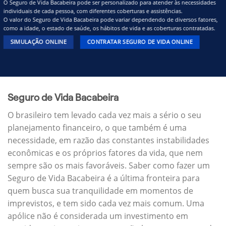
O Seguro de Vida Bacabeira pode ser personalizado para atender às necessidades
individuais de cada pessoa, com diferentes coberturas e assistências.
O valor do Seguro de Vida Bacabeira pode variar dependendo de diversos fatores,
como a idade, o estado de saúde, os hábitos de vida e as coberturas contratadas.
SIMULAÇÃO ONLINE
CONTRATAR SEGURO DE VIDA ONLINE
Seguro de Vida Bacabeira
O brasileiro tem levado cada vez mais a sério o seu
planejamento financeiro, o que também é uma
necessidade, em razão das constantes instabilidades
econômicas e os próprios fatores da vida, que nem
sempre são os mais favoráveis. Saber como fazer um
Seguro de Vida Bacabeira é a última fronteira para
quem busca sua tranquilidade em momentos de
imprevistos, e tem sido cada vez mais comum. Uma
apólice não é considerada um investimento em