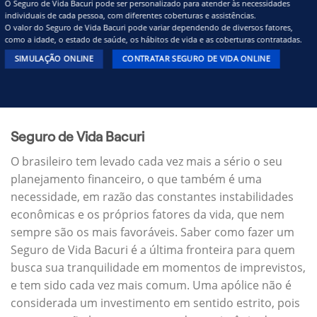
O Seguro de Vida Bacuri pode ser personalizado para atender às necessidades
individuais de cada pessoa, com diferentes coberturas e assistências.
O valor do Seguro de Vida Bacuri pode variar dependendo de diversos fatores,
como a idade, o estado de saúde, os hábitos de vida e as coberturas contratadas.
SIMULAÇÃO ONLINE
CONTRATAR SEGURO DE VIDA ONLINE
Seguro de Vida Bacuri
O brasileiro tem levado cada vez mais a sério o seu
planejamento financeiro, o que também é uma
necessidade, em razão das constantes instabilidades
econômicas e os próprios fatores da vida, que nem
sempre são os mais favoráveis. Saber como fazer um
Seguro de Vida Bacuri é a última fronteira para quem
busca sua tranquilidade em momentos de imprevistos,
e tem sido cada vez mais comum. Uma apólice não é
considerada um investimento em sentido estrito, pois