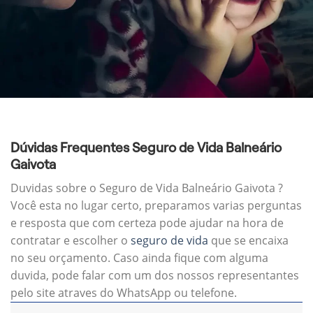
Dúvidas Frequentes Seguro de Vida Balneário
Gaivota
Duvidas sobre o Seguro de Vida Balneário Gaivota ?
Você esta no lugar certo, preparamos varias perguntas
e resposta que com certeza pode ajudar na hora de
contratar e escolher o
seguro de vida
que se encaixa
no seu orçamento. Caso ainda fique com alguma
duvida, pode falar com um dos nossos representantes
pelo site atraves do WhatsApp ou telefone.