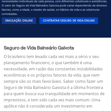
necessidades individuais de cada pessoa, com diferentes coberturas e assistências.
O valor do Seguro de Vida Balneário Gaivota pode variar dependendo de diversos
fatores, como a idade, o estado de saúde, os hábitos de vida e as coberturas
contratadas.
SIMULAÇÃO ONLINE
CONTRATAR SEGURO DE VIDA ONLINE
Seguro de Vida Balneário Gaivota
O brasileiro tem levado cada vez mais a sério o seu
planejamento financeiro, o que também é uma
necessidade, em razão das constantes instabilidades
econômicas e os próprios fatores da vida, que nem
sempre são os mais favoráveis. Saber como fazer um
Seguro de Vida Balneário Gaivota é a última fronteira
para quem busca sua tranquilidade em momentos de
imprevistos, e tem sido cada vez mais comum. Uma
apólice não é considerada um investimento em