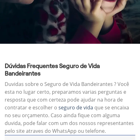
Dúvidas Frequentes Seguro de Vida
Bandeirantes
Duvidas sobre o Seguro de Vida Bandeirantes ? Você
esta no lugar certo, preparamos varias perguntas e
resposta que com certeza pode ajudar na hora de
contratar e escolher o
seguro de vida
que se encaixa
no seu orçamento. Caso ainda fique com alguma
duvida, pode falar com um dos nossos representantes
pelo site atraves do WhatsApp ou telefone.