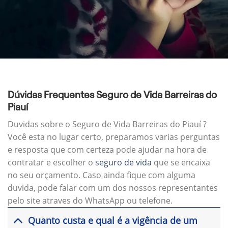
Dúvidas Frequentes Seguro de Vida Barreiras do
Piauí
Duvidas sobre o Seguro de Vida Barreiras do Piauí ?
Você esta no lugar certo, preparamos varias perguntas
e resposta que com certeza pode ajudar na hora de
contratar e escolher o
seguro de vida
que se encaixa
no seu orçamento. Caso ainda fique com alguma
duvida, pode falar com um dos nossos representantes
pelo site atraves do WhatsApp ou telefone.
Quanto custa e qual é a vigência de um