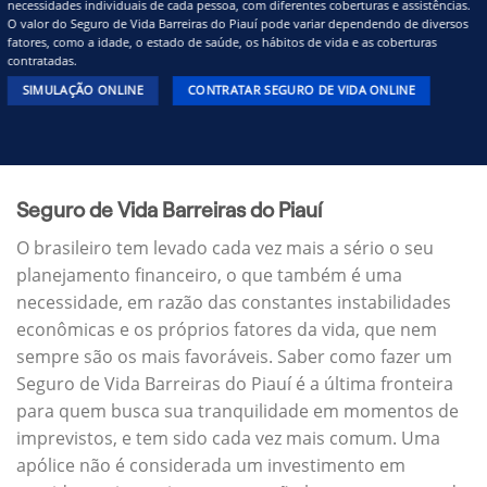
necessidades individuais de cada pessoa, com diferentes coberturas e assistências.
O valor do Seguro de Vida Barreiras do Piauí pode variar dependendo de diversos
fatores, como a idade, o estado de saúde, os hábitos de vida e as coberturas
contratadas.
SIMULAÇÃO ONLINE
CONTRATAR SEGURO DE VIDA ONLINE
Seguro de Vida Barreiras do Piauí
O brasileiro tem levado cada vez mais a sério o seu
planejamento financeiro, o que também é uma
necessidade, em razão das constantes instabilidades
econômicas e os próprios fatores da vida, que nem
sempre são os mais favoráveis. Saber como fazer um
Seguro de Vida Barreiras do Piauí é a última fronteira
para quem busca sua tranquilidade em momentos de
imprevistos, e tem sido cada vez mais comum. Uma
apólice não é considerada um investimento em