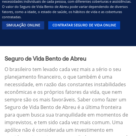
necessidades individuais de cada pessoa, com diferentes coberturas e assistências.
O valor do Seguro de Vida Bento de Abreu pode variar dependendo de diversos
fatores, como a idade, o estado de saúde, os hábitos de vida e as coberturas
contratadas.
SIMULAÇÃO ONLINE
CONTRATAR SEGURO DE VIDA ONLINE
Seguro de Vida Bento de Abreu
O brasileiro tem levado cada vez mais a sério o seu
planejamento financeiro, o que também é uma
necessidade, em razão das constantes instabilidades
econômicas e os próprios fatores da vida, que nem
sempre são os mais favoráveis. Saber como fazer um
Seguro de Vida Bento de Abreu é a última fronteira
para quem busca sua tranquilidade em momentos de
imprevistos, e tem sido cada vez mais comum. Uma
apólice não é considerada um investimento em