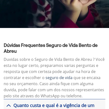
Dúvidas Frequentes Seguro de Vida Bento de
Abreu
Duvidas sobre o Seguro de Vida Bento de Abreu ? Você
esta no lugar certo, preparamos varias perguntas e
resposta que com certeza pode ajudar na hora de
contratar e escolher o
seguro de vida
que se encaixa
no seu orçamento. Caso ainda fique com alguma
duvida, pode falar com um dos nossos representantes
pelo site atraves do WhatsApp ou telefone.
Quanto custa e qual é a vigência de um