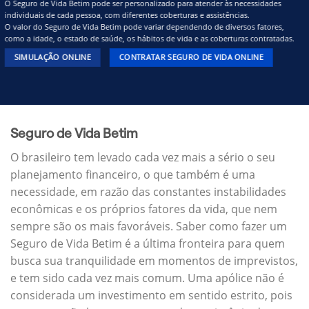
O Seguro de Vida Betim pode ser personalizado para atender às necessidades
individuais de cada pessoa, com diferentes coberturas e assistências.
O valor do Seguro de Vida Betim pode variar dependendo de diversos fatores,
como a idade, o estado de saúde, os hábitos de vida e as coberturas contratadas.
SIMULAÇÃO ONLINE
CONTRATAR SEGURO DE VIDA ONLINE
Seguro de Vida Betim
O brasileiro tem levado cada vez mais a sério o seu
planejamento financeiro, o que também é uma
necessidade, em razão das constantes instabilidades
econômicas e os próprios fatores da vida, que nem
sempre são os mais favoráveis. Saber como fazer um
Seguro de Vida Betim é a última fronteira para quem
busca sua tranquilidade em momentos de imprevistos,
e tem sido cada vez mais comum. Uma apólice não é
considerada um investimento em sentido estrito, pois