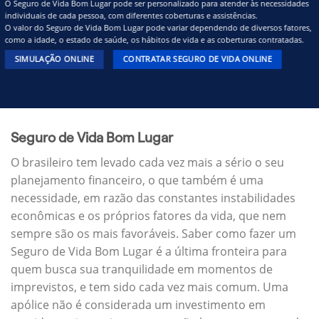
O Seguro de Vida Bom Lugar pode ser personalizado para atender às necessidades
individuais de cada pessoa, com diferentes coberturas e assistências.
O valor do Seguro de Vida Bom Lugar pode variar dependendo de diversos fatores,
como a idade, o estado de saúde, os hábitos de vida e as coberturas contratadas.
SIMULAÇÃO ONLINE
CONTRATAR SEGURO DE VIDA ONLINE
Seguro de Vida Bom Lugar
O brasileiro tem levado cada vez mais a sério o seu
planejamento financeiro, o que também é uma
necessidade, em razão das constantes instabilidades
econômicas e os próprios fatores da vida, que nem
sempre são os mais favoráveis. Saber como fazer um
Seguro de Vida Bom Lugar é a última fronteira para
quem busca sua tranquilidade em momentos de
imprevistos, e tem sido cada vez mais comum. Uma
apólice não é considerada um investimento em