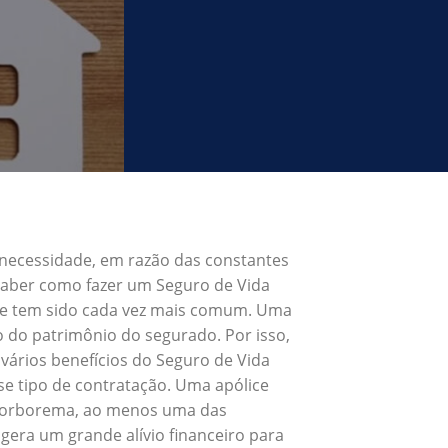
 necessidade, em razão das constantes
 Saber como fazer um Seguro de Vida
 e tem sido cada vez mais comum. Uma
o do patrimônio do segurado. Por isso,
vários benefícios do Seguro de Vida
e tipo de contratação. Uma apólice
a Borborema, ao menos uma das
gera um grande alívio financeiro para