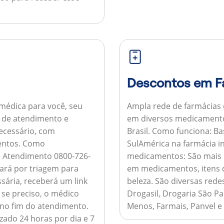
Descontos em F
médica para você, seu
Ampla rede de farmácias
al de atendimento e
em diversos medicamento
necessário, com
Brasil.
Como funciona:
Bas
entos.
Como
SulAmérica na farmácia 
de Atendimento 0800-726-
medicamentos:
São mais 
ará por triagem para
em medicamentos, itens d
sária, receberá um link
beleza. São diversas rede
 se preciso, o médico
Drogasil, Drogaria São Pa
 no fim do atendimento.
Menos, Farmais, Panvel e
zado 24 horas por dia e 7