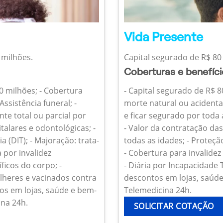
Vida Presente
 milhões.
Capital segurado de R$ 80 
Coberturas e benefíc
10 milhões; - Cobertura
- Capital segurado de R$ 8
Assistência funeral; -
morte natural ou acidenta
te total ou parcial por
e ficar segurado por toda
talares e odontológicas; -
- Valor da contratação da
 (DIT); - Majoração: trata-
todas as idades; - Proteçã
 por invalidez
- Cobertura para invalide
icos do corpo; -
- Diária por Incapacidade
heres e vacinados contra
descontos em lojas, saúde 
os em lojas, saúde e bem-
Telemedicina 24h.
ina 24h.
SOLICITAR COTAÇÃO