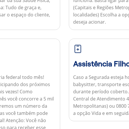
ar da sua Saúde Física,
funciona:
Basta ligar par
a:
Tudo de graça e,
(Capitais e Regiões Metr
sar o espaço do cliente,
localidades) Escolha a op
deseja acionar.
Assistência Filh
ria federal todo mês!
Caso a Segurada esteja ho
ticipando dos próximos
babysitter, transporte es
is vezes!
Como
durante período coberto
ês você concorre a 5 mil
Central de Atendimento 4
nviaremos um número da
Metropolitanas) ou 0800 
 mas você também pode
a opção Vida e em seguida
al!
Atenção:
Você não
so para receber esse