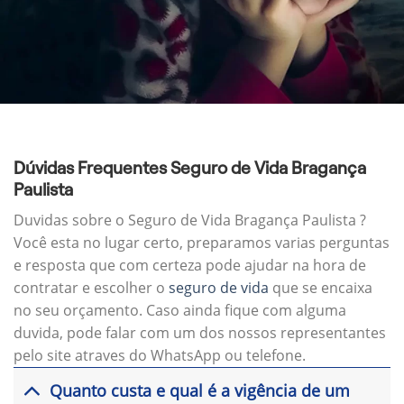
Dúvidas Frequentes Seguro de Vida Bragança
Paulista
Duvidas sobre o Seguro de Vida Bragança Paulista ?
Você esta no lugar certo, preparamos varias perguntas
e resposta que com certeza pode ajudar na hora de
contratar e escolher o
seguro de vida
que se encaixa
no seu orçamento. Caso ainda fique com alguma
duvida, pode falar com um dos nossos representantes
pelo site atraves do WhatsApp ou telefone.
Quanto custa e qual é a vigência de um