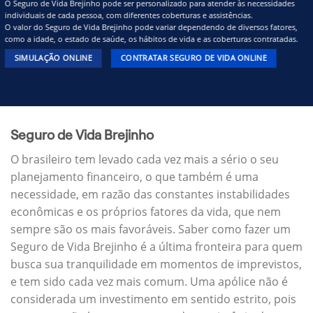
O Seguro de Vida Brejinho pode ser personalizado para atender às necessidades
individuais de cada pessoa, com diferentes coberturas e assistências.
O valor do Seguro de Vida Brejinho pode variar dependendo de diversos fatores,
como a idade, o estado de saúde, os hábitos de vida e as coberturas contratadas.
SIMULAÇÃO ONLINE
CONTRATAR SEGURO DE VIDA ONLINE
Seguro de Vida Brejinho
O brasileiro tem levado cada vez mais a sério o seu
planejamento financeiro, o que também é uma
necessidade, em razão das constantes instabilidades
econômicas e os próprios fatores da vida, que nem
sempre são os mais favoráveis. Saber como fazer um
Seguro de Vida Brejinho é a última fronteira para quem
busca sua tranquilidade em momentos de imprevistos,
e tem sido cada vez mais comum. Uma apólice não é
considerada um investimento em sentido estrito, pois