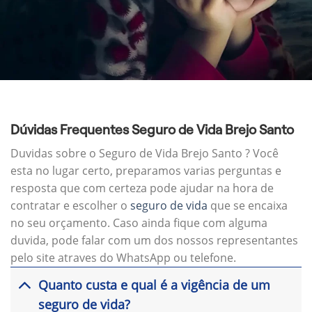
Dúvidas Frequentes Seguro de Vida Brejo Santo
Duvidas sobre o Seguro de Vida Brejo Santo ? Você
esta no lugar certo, preparamos varias perguntas e
resposta que com certeza pode ajudar na hora de
contratar e escolher o
seguro de vida
que se encaixa
no seu orçamento. Caso ainda fique com alguma
duvida, pode falar com um dos nossos representantes
pelo site atraves do WhatsApp ou telefone.
Quanto custa e qual é a vigência de um
seguro de vida?