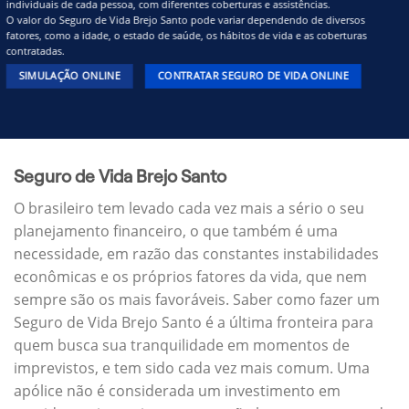
individuais de cada pessoa, com diferentes coberturas e assistências.
O valor do Seguro de Vida Brejo Santo pode variar dependendo de diversos
fatores, como a idade, o estado de saúde, os hábitos de vida e as coberturas
contratadas.
SIMULAÇÃO ONLINE
CONTRATAR SEGURO DE VIDA ONLINE
Seguro de Vida Brejo Santo
O brasileiro tem levado cada vez mais a sério o seu
planejamento financeiro, o que também é uma
necessidade, em razão das constantes instabilidades
econômicas e os próprios fatores da vida, que nem
sempre são os mais favoráveis. Saber como fazer um
Seguro de Vida Brejo Santo é a última fronteira para
quem busca sua tranquilidade em momentos de
imprevistos, e tem sido cada vez mais comum. Uma
apólice não é considerada um investimento em