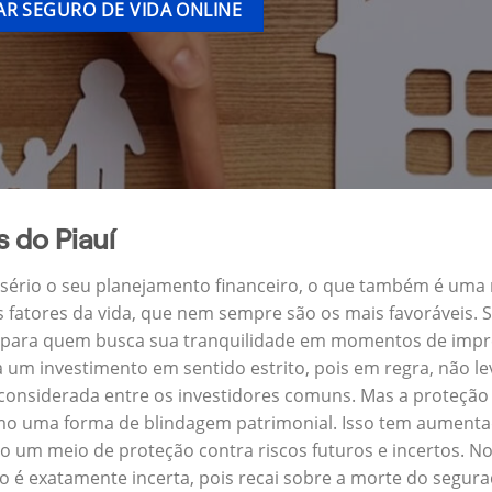
R SEGURO DE VIDA ONLINE
 do Piauí
a sério o seu planejamento financeiro, o que também é uma
s fatores da vida, que nem sempre são os mais favoráveis.
ra para quem busca sua tranquilidade em momentos de impre
um investimento em sentido estrito, pois em regra, não l
 considerada entre os investidores comuns. Mas a proteção 
omo uma forma de blindagem patrimonial. Isso tem aumentad
 um meio de proteção contra riscos futuros e incertos. N
o é exatamente incerta, pois recai sobre a morte do segur