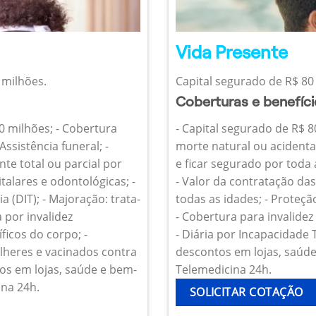
Vida Presente
 milhões.
Capital segurado de R$ 80 
Coberturas e benefíc
10 milhões; - Cobertura
- Capital segurado de R$ 8
Assistência funeral; -
morte natural ou acidenta
te total ou parcial por
e ficar segurado por toda
talares e odontológicas; -
- Valor da contratação da
 (DIT); - Majoração: trata-
todas as idades; - Proteçã
 por invalidez
- Cobertura para invalide
icos do corpo; -
- Diária por Incapacidade
heres e vacinados contra
descontos em lojas, saúde 
os em lojas, saúde e bem-
Telemedicina 24h.
ina 24h.
SOLICITAR COTAÇÃO