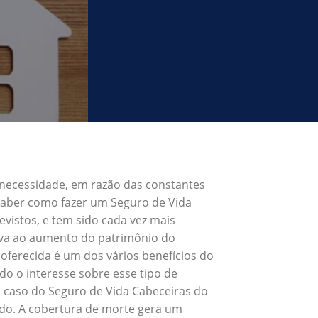
 necessidade, em razão das constantes
 Saber como fazer um Seguro de Vida
vistos, e tem sido cada vez mais
eva ao aumento do patrimônio do
oferecida é um dos vários benefícios do
o o interesse sobre esse tipo de
o caso do Seguro de Vida Cabeceiras do
ado. A cobertura de morte gera um