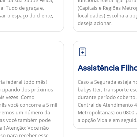
ar da sua Saúde Física,
funciona:
Basta ligar par
a:
Tudo de graça e,
(Capitais e Regiões Metr
sar o espaço do cliente,
localidades) Escolha a op
deseja acionar.
Assistência Filh
ria federal todo mês!
Caso a Segurada esteja ho
ticipando dos próximos
babysitter, transporte es
is vezes!
Como
durante período coberto
ês você concorre a 5 mil
Central de Atendimento 4
nviaremos um número da
Metropolitanas) ou 0800 
 mas você também pode
a opção Vida e em seguida
al!
Atenção:
Você não
so para receber esse