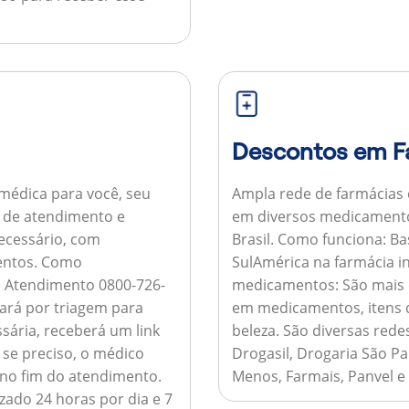
Descontos em F
médica para você, seu
Ampla rede de farmácias
al de atendimento e
em diversos medicamento
necessário, com
Brasil.
Como funciona:
Bas
entos.
Como
SulAmérica na farmácia 
de Atendimento 0800-726-
medicamentos:
São mais 
ará por triagem para
em medicamentos, itens d
sária, receberá um link
beleza. São diversas rede
 se preciso, o médico
Drogasil, Drogaria São Pa
 no fim do atendimento.
Menos, Farmais, Panvel e
zado 24 horas por dia e 7