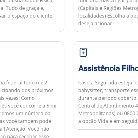
ar da sua Saúde Física,
funciona:
Basta ligar par
a:
Tudo de graça e,
(Capitais e Regiões Metr
sar o espaço do cliente,
localidades) Escolha a op
deseja acionar.
Assistência Filh
ria federal todo mês!
Caso a Segurada esteja ho
ticipando dos próximos
babysitter, transporte es
is vezes!
Como
durante período coberto
ês você concorre a 5 mil
Central de Atendimento 4
nviaremos um número da
Metropolitanas) ou 0800 
 mas você também pode
a opção Vida e em seguida
al!
Atenção:
Você não
so para receber esse