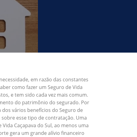
 necessidade, em razão das constantes
 Saber como fazer um Seguro de Vida
stos, e tem sido cada vez mais comum.
umento do patrimônio do segurado. Por
 dos vários benefícios do Seguro de
 sobre esse tipo de contratação. Uma
de Vida Caçapava do Sul, ao menos uma
rte gera um grande alívio financeiro