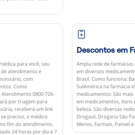
Descontos em F
médica para você, seu
Ampla rede de farmácias
al de atendimento e
em diversos medicamento
necessário, com
Brasil.
Como funciona:
Bas
entos.
Como
SulAmérica na farmácia 
de Atendimento 0800-726-
medicamentos:
São mais 
ará por triagem para
em medicamentos, itens d
sária, receberá um link
beleza. São diversas rede
 se preciso, o médico
Drogasil, Drogaria São Pa
 no fim do atendimento.
Menos, Farmais, Panvel e
zado 24 horas por dia e 7