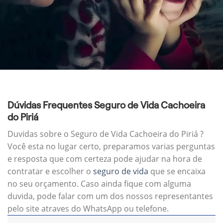
Dúvidas Frequentes Seguro de Vida Cachoeira
do Piriá
Duvidas sobre o Seguro de Vida Cachoeira do Piriá ?
Você esta no lugar certo, preparamos varias perguntas
e resposta que com certeza pode ajudar na hora de
contratar e escolher o
seguro de vida
que se encaixa
no seu orçamento. Caso ainda fique com alguma
duvida, pode falar com um dos nossos representantes
pelo site atraves do WhatsApp ou telefone.