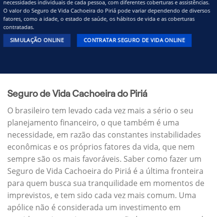
necessidades individuais de cada pessoa, com diferentes coberturas e assistências.
O valor do Seguro de Vida Cachoeira do Piriá pode variar dependendo de diversos
fatores, como a idade, o estado de saúde, os hábitos de vida e as coberturas
contratadas.
SIMULAÇÃO ONLINE
CONTRATAR SEGURO DE VIDA ONLINE
Seguro de Vida Cachoeira do Piriá
O brasileiro tem levado cada vez mais a sério o seu
planejamento financeiro, o que também é uma
necessidade, em razão das constantes instabilidades
econômicas e os próprios fatores da vida, que nem
sempre são os mais favoráveis. Saber como fazer um
Seguro de Vida Cachoeira do Piriá é a última fronteira
para quem busca sua tranquilidade em momentos de
imprevistos, e tem sido cada vez mais comum. Uma
apólice não é considerada um investimento em