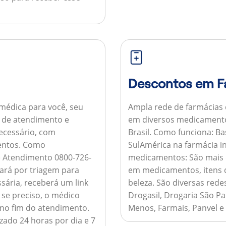
Descontos em F
médica para você, seu
Ampla rede de farmácias
al de atendimento e
em diversos medicamento
necessário, com
Brasil.
Como funciona:
Bas
entos.
Como
SulAmérica na farmácia 
de Atendimento 0800-726-
medicamentos:
São mais 
ará por triagem para
em medicamentos, itens d
sária, receberá um link
beleza. São diversas rede
 se preciso, o médico
Drogasil, Drogaria São Pa
 no fim do atendimento.
Menos, Farmais, Panvel e
zado 24 horas por dia e 7