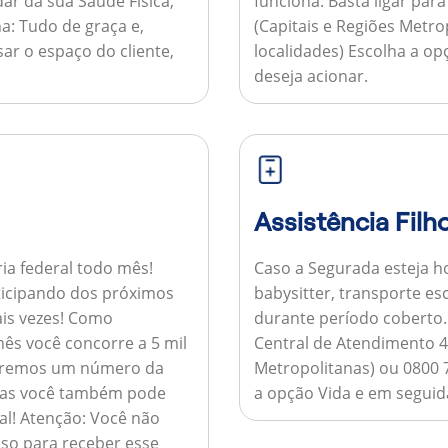
ar da sua Saúde Física,
funciona:
Basta ligar par
a:
Tudo de graça e,
(Capitais e Regiões Metr
sar o espaço do cliente,
localidades) Escolha a op
deseja acionar.
Assistência Filh
ria federal todo mês!
Caso a Segurada esteja ho
ticipando dos próximos
babysitter, transporte es
is vezes!
Como
durante período coberto
ês você concorre a 5 mil
Central de Atendimento 4
nviaremos um número da
Metropolitanas) ou 0800 
 mas você também pode
a opção Vida e em seguida
al!
Atenção:
Você não
so para receber esse