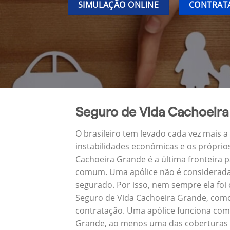
SIMULAÇÃO ONLINE
CONTRATA
Seguro de Vida Cachoeir
O brasileiro tem levado cada vez mais 
instabilidades econômicas e os próprio
Cachoeira Grande é a última fronteira
comum. Uma apólice não é considerada 
segurado. Por isso, nem sempre ela foi
Seguro de Vida Cachoeira Grande, como
contratação. Uma apólice funciona como
Grande, ao menos uma das coberturas n