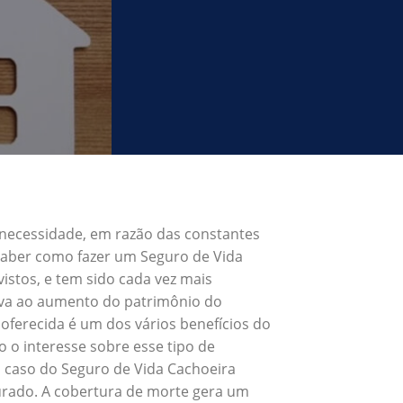
 necessidade, em razão das constantes
 Saber como fazer um Seguro de Vida
stos, e tem sido cada vez mais
eva ao aumento do patrimônio do
oferecida é um dos vários benefícios do
o interesse sobre esse tipo de
o caso do Seguro de Vida Cachoeira
urado. A cobertura de morte gera um