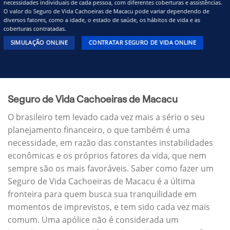
necessidades individuais de cada pessoa, com diferentes coberturas e assistências.
O valor do Seguro de Vida Cachoeiras de Macacu pode variar dependendo de
diversos fatores, como a idade, o estado de saúde, os hábitos de vida e as
coberturas contratadas.
SIMULAÇÃO ONLINE
CONTRATAR SEGURO DE VIDA ONLINE
Seguro de Vida Cachoeiras de Macacu
O brasileiro tem levado cada vez mais a sério o seu
planejamento financeiro, o que também é uma
necessidade, em razão das constantes instabilidades
econômicas e os próprios fatores da vida, que nem
sempre são os mais favoráveis. Saber como fazer um
Seguro de Vida Cachoeiras de Macacu é a última
fronteira para quem busca sua tranquilidade em
momentos de imprevistos, e tem sido cada vez mais
comum. Uma apólice não é considerada um