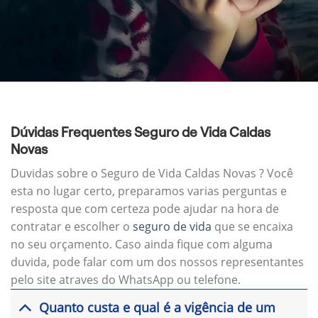
Dúvidas Frequentes Seguro de Vida Caldas
Novas
Duvidas sobre o Seguro de Vida Caldas Novas ? Você
esta no lugar certo, preparamos varias perguntas e
resposta que com certeza pode ajudar na hora de
contratar e escolher o
seguro de vida
que se encaixa
no seu orçamento. Caso ainda fique com alguma
duvida, pode falar com um dos nossos representantes
pelo site atraves do WhatsApp ou telefone.
Quanto custa e qual é a vigência de um