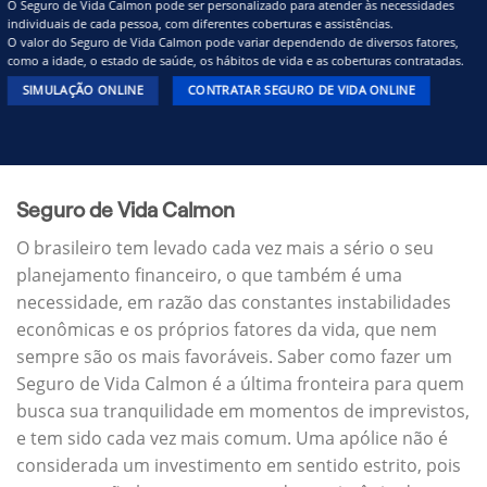
O Seguro de Vida Calmon pode ser personalizado para atender às necessidades
individuais de cada pessoa, com diferentes coberturas e assistências.
O valor do Seguro de Vida Calmon pode variar dependendo de diversos fatores,
como a idade, o estado de saúde, os hábitos de vida e as coberturas contratadas.
SIMULAÇÃO ONLINE
CONTRATAR SEGURO DE VIDA ONLINE
Seguro de Vida Calmon
O brasileiro tem levado cada vez mais a sério o seu
planejamento financeiro, o que também é uma
necessidade, em razão das constantes instabilidades
econômicas e os próprios fatores da vida, que nem
sempre são os mais favoráveis. Saber como fazer um
Seguro de Vida Calmon é a última fronteira para quem
busca sua tranquilidade em momentos de imprevistos,
e tem sido cada vez mais comum. Uma apólice não é
considerada um investimento em sentido estrito, pois