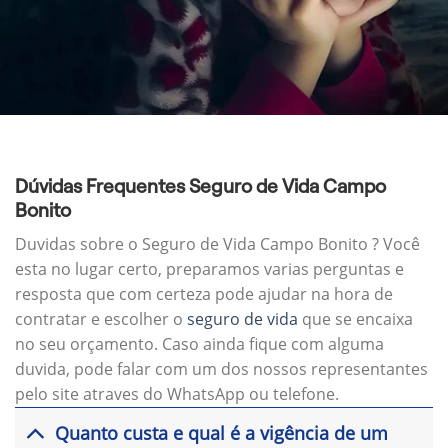
Dúvidas Frequentes Seguro de Vida Campo
Bonito
Duvidas sobre o Seguro de Vida Campo Bonito ? Você
esta no lugar certo, preparamos varias perguntas e
resposta que com certeza pode ajudar na hora de
contratar e escolher o
seguro de vida
que se encaixa
no seu orçamento. Caso ainda fique com alguma
duvida, pode falar com um dos nossos representantes
pelo site atraves do WhatsApp ou telefone.
Quanto custa e qual é a vigência de um