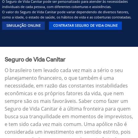
O Seguro de Vida Canitar pode ser personalizado para atender às necessidades
individuais de cada pessoa, com diferentes coberturas e assistências.
O valor do Seguro de Vida Canitar pode variar dependendo de diversos fatores,
como a idade, o estado de saúde, os hábitos de vida e as coberturas contratadas.
SIMULAÇÃO ONLINE
CONTRATAR SEGURO DE VIDA ONLINE
Seguro de Vida Canitar
O brasileiro tem levado cada vez mais a sério o seu
planejamento financeiro, o que também é uma
necessidade, em razão das constantes instabilidades
econômicas e os próprios fatores da vida, que nem
sempre são os mais favoráveis. Saber como fazer um
Seguro de Vida Canitar é a última fronteira para quem
busca sua tranquilidade em momentos de imprevistos,
e tem sido cada vez mais comum. Uma apólice não é
considerada um investimento em sentido estrito, pois