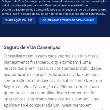
O Seguro de Vida Cansanção pode ser personalizado para atender às necessidades
individuais de cada pessoa, com diferentes coberturas e assistências.
O valor do Seguro de Vida Cansanção pode variar dependendo de diversos fatores,
como a idade, o estado de saúde, os hábitos de vida e as coberturas contratadas.
SIMULAÇÃO ONLINE
CONTRATAR SEGURO DE VIDA ONLINE
Seguro de Vida Cansanção
O brasileiro tem levado cada vez mais a sério o seu
planejamento financeiro, o que também é uma
necessidade, em razão das constantes instabilidades
econômicas e os próprios fatores da vida, que nem
sempre são os mais favoráveis. Saber como fazer um
Seguro de Vida Cansanção é a última fronteira para
quem busca sua tranquilidade em momentos de
imprevistos, e tem sido cada vez mais comum. Uma
apólice não é considerada um investimento em