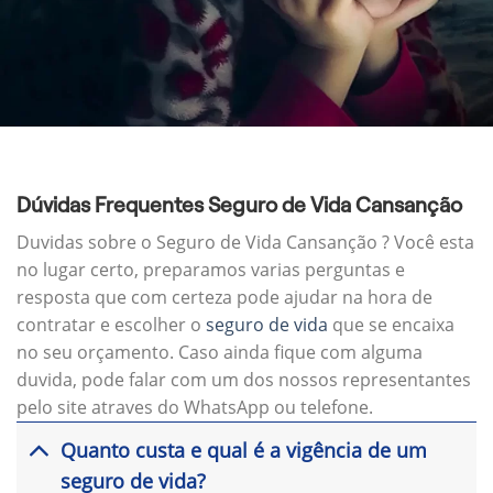
Dúvidas Frequentes Seguro de Vida Cansanção
Duvidas sobre o Seguro de Vida Cansanção ? Você esta
no lugar certo, preparamos varias perguntas e
resposta que com certeza pode ajudar na hora de
contratar e escolher o
seguro de vida
que se encaixa
no seu orçamento. Caso ainda fique com alguma
duvida, pode falar com um dos nossos representantes
pelo site atraves do WhatsApp ou telefone.
Quanto custa e qual é a vigência de um
seguro de vida?