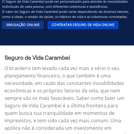
O Seguro de Vida Carambeí pode ser personalizado para atender às necessidades
individuais de cada pessoa, com diferentes coberturas e assistências.
O valor do Seguro de Vida Carambeí pode variar dependendo de diversos fatores,
como a idade, o estado de saúde, os hábitos de vida e as coberturas contratadas.
SIMULAÇÃO ONLINE
CONTRATAR SEGURO DE VIDA ONLINE
Seguro de Vida Carambeí
O brasileiro tem levado cada vez mais a sério o seu
planejamento financeiro, o que também é uma
necessidade, em razão das constantes instabilidades
econômicas e os próprios fatores da vida, que nem
sempre são os mais favoráveis. Saber como fazer um
Seguro de Vida Carambeí é a última fronteira para
quem busca sua tranquilidade em momentos de
imprevistos, e tem sido cada vez mais comum. Uma
apólice não é considerada um investimento em