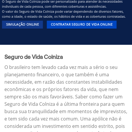
O Seguro de Vida Colniza pode ser personalizado para atender às necessidades
individuais de cada pessoa, com diferentes coberturas e assistências.
O valor do Seguro de Vida Colniza pode variar dependendo de diversos fatores,
como a idade, o estado de saúde, os hábitos de vida e as coberturas contratadas.
SIMULAÇÃO ONLINE
CONTRATAR SEGURO DE VIDA ONLINE
Seguro de Vida Colniza
O brasileiro tem levado cada vez mais a sério o seu
planejamento financeiro, o que também é uma
necessidade, em razão das constantes instabilidades
econômicas e os próprios fatores da vida, que nem
sempre são os mais favoráveis. Saber como fazer um
Seguro de Vida Colniza é a última fronteira para quem
busca sua tranquilidade em momentos de imprevistos,
e tem sido cada vez mais comum. Uma apólice não é
considerada um investimento em sentido estrito, pois