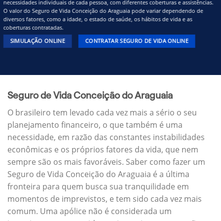
necessidades individuais de cada pessoa, com diferentes coberturas e assistências.
O valor do Seguro de Vida Conceição do Araguaia pode variar dependendo de
diversos fatores, como a idade, o estado de saúde, os hábitos de vida e as
coberturas contratadas.
SIMULAÇÃO ONLINE
CONTRATAR SEGURO DE VIDA ONLINE
Seguro de Vida Conceição do Araguaia
O brasileiro tem levado cada vez mais a sério o seu
planejamento financeiro, o que também é uma
necessidade, em razão das constantes instabilidades
econômicas e os próprios fatores da vida, que nem
sempre são os mais favoráveis. Saber como fazer um
Seguro de Vida Conceição do Araguaia é a última
fronteira para quem busca sua tranquilidade em
momentos de imprevistos, e tem sido cada vez mais
comum. Uma apólice não é considerada um