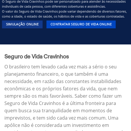
O Seguro de Vida Cravinhos pode ser personalizado para atender às necessidades
individuais de cada pessoa, com diferentes coberturas e assistências.
O valor do Seguro de Vida Cravinhos pode variar dependendo de diversos fatores,
como a idade, o estado de saúde, os hábitos de vida e as coberturas contratadas.
SIMULAÇÃO ONLINE
CONTRATAR SEGURO DE VIDA ONLINE
Seguro de Vida Cravinhos
O brasileiro tem levado cada vez mais a sério o seu
planejamento financeiro, o que também é uma
necessidade, em razão das constantes instabilidades
econômicas e os próprios fatores da vida, que nem
sempre são os mais favoráveis. Saber como fazer um
Seguro de Vida Cravinhos é a última fronteira para
quem busca sua tranquilidade em momentos de
imprevistos, e tem sido cada vez mais comum. Uma
apólice não é considerada um investimento em