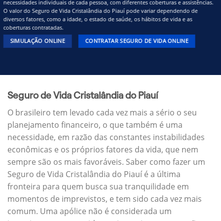
necessidades individuais de cada pessoa, com diferentes coberturas e assistências.
O valor do Seguro de Vida Cristalândia do Piauí pode variar dependendo de
diversos fatores, como a idade, o estado de saúde, os hábitos de vida e as
coberturas contratadas.
SIMULAÇÃO ONLINE
CONTRATAR SEGURO DE VIDA ONLINE
Seguro de Vida Cristalândia do Piauí
O brasileiro tem levado cada vez mais a sério o seu
planejamento financeiro, o que também é uma
necessidade, em razão das constantes instabilidades
econômicas e os próprios fatores da vida, que nem
sempre são os mais favoráveis. Saber como fazer um
Seguro de Vida Cristalândia do Piauí é a última
fronteira para quem busca sua tranquilidade em
momentos de imprevistos, e tem sido cada vez mais
comum. Uma apólice não é considerada um