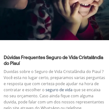
Dúvidas Frequentes Seguro de Vida Cristalândia
do Piauí
Duvidas sobre o Seguro de Vida Cristalândia do Piauí ?
Você esta no lugar certo, preparamos varias perguntas
e resposta que com certeza pode ajudar na hora de
contratar e escolher o
seguro de vida
que se encaixa
no seu orçamento. Caso ainda fique com alguma
duvida, pode falar com um dos nossos representantes
pelo site atraves do WhatsApp ou telefone.