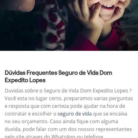
Dúvidas Frequentes Seguro de Vida Dom
Expedito Lopes
Duvidas sobre o Seguro de Vida Dom Expedito Lopes ?
Você esta no lugar certo, preparamos varias perguntas
e resposta que com certeza pode ajudar na hora de
contratar e escolher o
seguro de vida
que se encaixa
no seu orçamento. Caso ainda fique com alguma
duvida, pode falar com um dos nossos representantes
pelo site atraves do WhatsApp ou telefone.