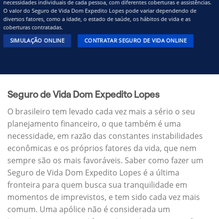
necessidades individuais de cada pessoa, com diferentes coberturas e assistências.
O valor do Seguro de Vida Dom Expedito Lopes pode variar dependendo de
diversos fatores, como a idade, o estado de saúde, os hábitos de vida e as
coberturas contratadas.
SIMULAÇÃO ONLINE
CONTRATAR SEGURO DE VIDA ONLINE
Seguro de Vida Dom Expedito Lopes
O brasileiro tem levado cada vez mais a sério o seu
planejamento financeiro, o que também é uma
necessidade, em razão das constantes instabilidades
econômicas e os próprios fatores da vida, que nem
sempre são os mais favoráveis. Saber como fazer um
Seguro de Vida Dom Expedito Lopes é a última
fronteira para quem busca sua tranquilidade em
momentos de imprevistos, e tem sido cada vez mais
comum. Uma apólice não é considerada um