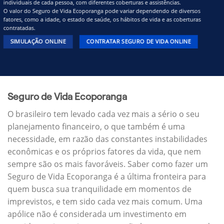
individuais de cada pessoa, com diferentes coberturas e assistências.
O valor do Seguro de Vida Ecoporanga pode variar dependendo de diversos
fatores, como a idade, o estado de saúde, os hábitos de vida e as coberturas
contratadas.
SIMULAÇÃO ONLINE
CONTRATAR SEGURO DE VIDA ONLINE
Seguro de Vida Ecoporanga
O brasileiro tem levado cada vez mais a sério o seu
planejamento financeiro, o que também é uma
necessidade, em razão das constantes instabilidades
econômicas e os próprios fatores da vida, que nem
sempre são os mais favoráveis. Saber como fazer um
Seguro de Vida Ecoporanga é a última fronteira para
quem busca sua tranquilidade em momentos de
imprevistos, e tem sido cada vez mais comum. Uma
apólice não é considerada um investimento em