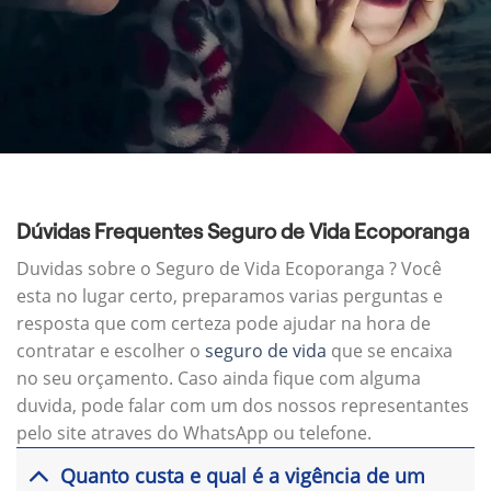
Dúvidas Frequentes Seguro de Vida Ecoporanga
Duvidas sobre o Seguro de Vida Ecoporanga ? Você
esta no lugar certo, preparamos varias perguntas e
resposta que com certeza pode ajudar na hora de
contratar e escolher o
seguro de vida
que se encaixa
no seu orçamento. Caso ainda fique com alguma
duvida, pode falar com um dos nossos representantes
pelo site atraves do WhatsApp ou telefone.
Quanto custa e qual é a vigência de um