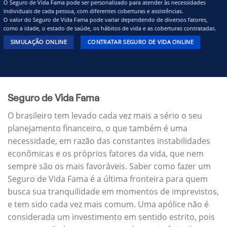
O Seguro de Vida Fama pode ser personalizado para atender às necessidades
individuais de cada pessoa, com diferentes coberturas e assistências.
O valor do Seguro de Vida Fama pode variar dependendo de diversos fatores,
como a idade, o estado de saúde, os hábitos de vida e as coberturas contratadas.
SIMULAÇÃO ONLINE
CONTRATAR SEGURO DE VIDA ONLINE
Seguro de Vida Fama
O brasileiro tem levado cada vez mais a sério o seu
planejamento financeiro, o que também é uma
necessidade, em razão das constantes instabilidades
econômicas e os próprios fatores da vida, que nem
sempre são os mais favoráveis. Saber como fazer um
Seguro de Vida Fama é a última fronteira para quem
busca sua tranquilidade em momentos de imprevistos,
e tem sido cada vez mais comum. Uma apólice não é
considerada um investimento em sentido estrito, pois