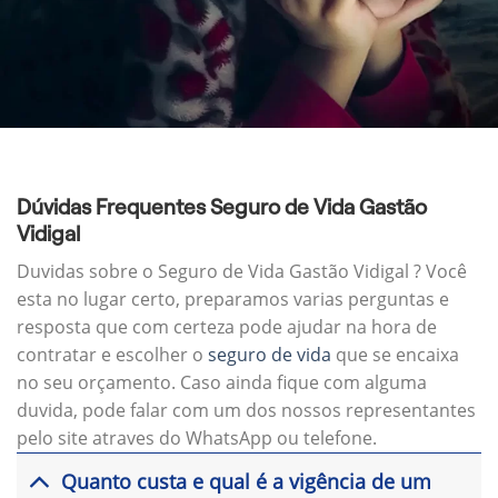
Dúvidas Frequentes Seguro de Vida Gastão
Vidigal
Duvidas sobre o Seguro de Vida Gastão Vidigal ? Você
esta no lugar certo, preparamos varias perguntas e
resposta que com certeza pode ajudar na hora de
contratar e escolher o
seguro de vida
que se encaixa
no seu orçamento. Caso ainda fique com alguma
duvida, pode falar com um dos nossos representantes
pelo site atraves do WhatsApp ou telefone.
Quanto custa e qual é a vigência de um