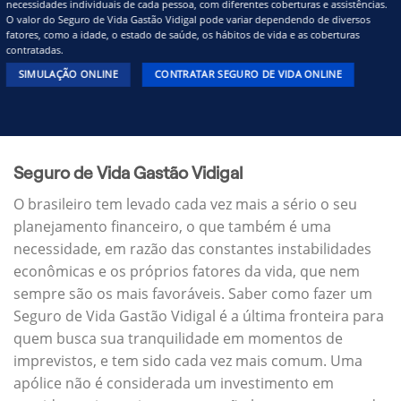
necessidades individuais de cada pessoa, com diferentes coberturas e assistências.
O valor do Seguro de Vida Gastão Vidigal pode variar dependendo de diversos
fatores, como a idade, o estado de saúde, os hábitos de vida e as coberturas
contratadas.
SIMULAÇÃO ONLINE
CONTRATAR SEGURO DE VIDA ONLINE
Seguro de Vida Gastão Vidigal
O brasileiro tem levado cada vez mais a sério o seu
planejamento financeiro, o que também é uma
necessidade, em razão das constantes instabilidades
econômicas e os próprios fatores da vida, que nem
sempre são os mais favoráveis. Saber como fazer um
Seguro de Vida Gastão Vidigal é a última fronteira para
quem busca sua tranquilidade em momentos de
imprevistos, e tem sido cada vez mais comum. Uma
apólice não é considerada um investimento em