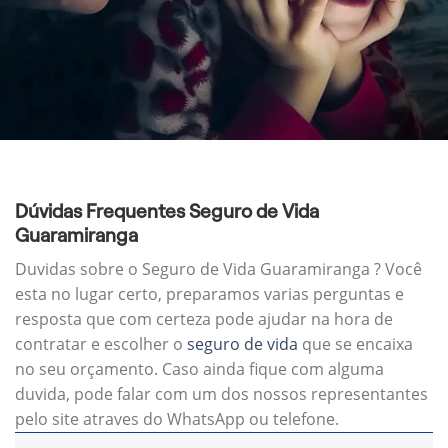
Dúvidas Frequentes Seguro de Vida
Guaramiranga
Duvidas sobre o Seguro de Vida Guaramiranga ? Você
esta no lugar certo, preparamos varias perguntas e
resposta que com certeza pode ajudar na hora de
contratar e escolher o
seguro de vida
que se encaixa
no seu orçamento. Caso ainda fique com alguma
duvida, pode falar com um dos nossos representantes
pelo site atraves do WhatsApp ou telefone.