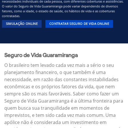
necessidades individuais de cada pessoa, com diferentes coberturas e assistências.
O valor do Seguro de Vida Guaramiranga pode variar dependendo de diversos
fatores, como a idade, o estado de saúde, os hábitos de vida e as coberturas
contratadas.
SIMULAÇÃO ONLINE
CONTRATAR SEGURO DE VIDA ONLINE
Seguro de Vida Guaramiranga
O brasileiro tem levado cada vez mais a sério o seu
planejamento financeiro, o que também é uma
necessidade, em razão das constantes instabilidades
econômicas e os próprios fatores da vida, que nem
sempre são os mais favoráveis. Saber como fazer um
Seguro de Vida Guaramiranga é a última fronteira para
quem busca sua tranquilidade em momentos de
imprevistos, e tem sido cada vez mais comum. Uma
apólice não é considerada um investimento em