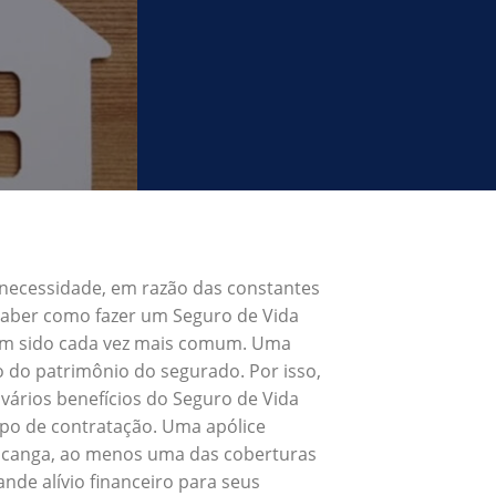
 necessidade, em razão das constantes
 Saber como fazer um Seguro de Vida
tem sido cada vez mais comum. Uma
o do patrimônio do segurado. Por isso,
vários benefícios do Seguro de Vida
ipo de contratação. Uma apólice
Iacanga, ao menos uma das coberturas
nde alívio financeiro para seus