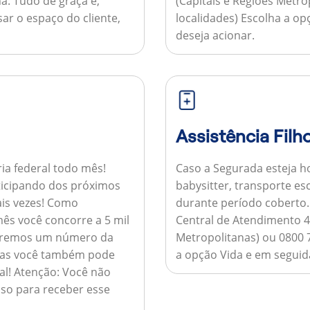
a:
Tudo de graça e,
(Capitais e Regiões Metr
sar o espaço do cliente,
localidades) Escolha a op
deseja acionar.
Assistência Filh
ria federal todo mês!
Caso a Segurada esteja ho
ticipando dos próximos
babysitter, transporte es
is vezes!
Como
durante período coberto
ês você concorre a 5 mil
Central de Atendimento 4
nviaremos um número da
Metropolitanas) ou 0800 
 mas você também pode
a opção Vida e em seguida
al!
Atenção:
Você não
so para receber esse