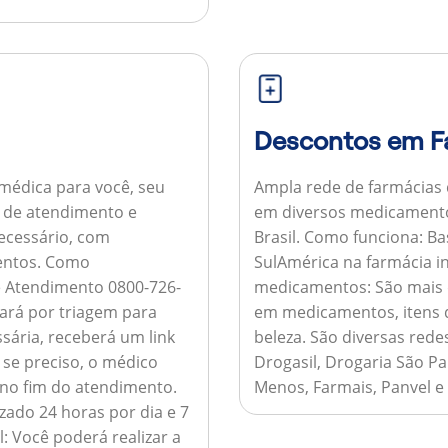
Descontos em F
médica para você, seu
Ampla rede de farmácias
al de atendimento e
em diversos medicamento
necessário, com
Brasil.
Como funciona:
Bas
entos.
Como
SulAmérica na farmácia 
de Atendimento 0800-726-
medicamentos:
São mais 
ará por triagem para
em medicamentos, itens d
sária, receberá um link
beleza. São diversas rede
 se preciso, o médico
Drogasil, Drogaria São Pa
 no fim do atendimento.
Menos, Farmais, Panvel e
zado 24 horas por dia e 7
l:
Você poderá realizar a