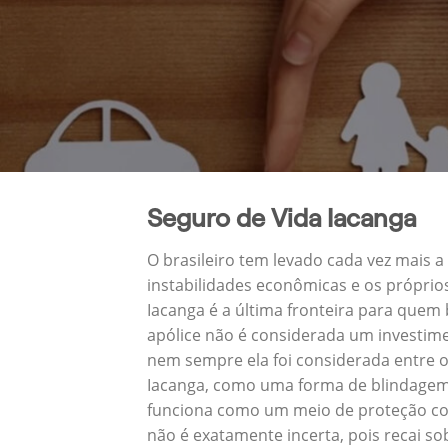
Seguro de Vida Iacanga
O brasileiro tem levado cada vez mais 
instabilidades econômicas e os próprio
Iacanga é a última fronteira para que
apólice não é considerada um investime
nem sempre ela foi considerada entre o
Iacanga, como uma forma de blindagem 
funciona como um meio de proteção con
não é exatamente incerta, pois recai s