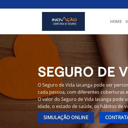
Skip
to
content
HOME
S
SEGURO DE V
O Seguro de Vida Iacanga pode ser person
cada pessoa, com diferentes coberturas e 
O valor do Seguro de Vida Iacanga pode v
idade, o estado de saúde, os hábitos de v
SIMULAÇÃO ONLINE
CONTRATA