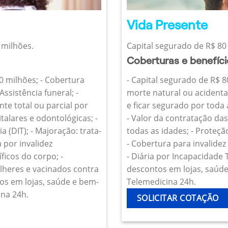
Vida Presente
 milhões.
Capital segurado de R$ 80 
Coberturas e benefíc
10 milhões; - Cobertura
- Capital segurado de R$ 8
Assistência funeral; -
morte natural ou acidenta
te total ou parcial por
e ficar segurado por toda
talares e odontológicas; -
- Valor da contratação da
 (DIT); - Majoração: trata-
todas as idades; - Proteçã
 por invalidez
- Cobertura para invalide
icos do corpo; -
- Diária por Incapacidade
heres e vacinados contra
descontos em lojas, saúde 
os em lojas, saúde e bem-
Telemedicina 24h.
ina 24h.
SOLICITAR COTAÇÃO