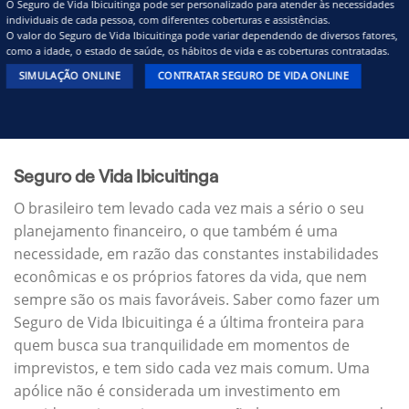
O Seguro de Vida Ibicuitinga pode ser personalizado para atender às necessidades
individuais de cada pessoa, com diferentes coberturas e assistências.
O valor do Seguro de Vida Ibicuitinga pode variar dependendo de diversos fatores,
como a idade, o estado de saúde, os hábitos de vida e as coberturas contratadas.
SIMULAÇÃO ONLINE
CONTRATAR SEGURO DE VIDA ONLINE
Seguro de Vida Ibicuitinga
O brasileiro tem levado cada vez mais a sério o seu
planejamento financeiro, o que também é uma
necessidade, em razão das constantes instabilidades
econômicas e os próprios fatores da vida, que nem
sempre são os mais favoráveis. Saber como fazer um
Seguro de Vida Ibicuitinga é a última fronteira para
quem busca sua tranquilidade em momentos de
imprevistos, e tem sido cada vez mais comum. Uma
apólice não é considerada um investimento em