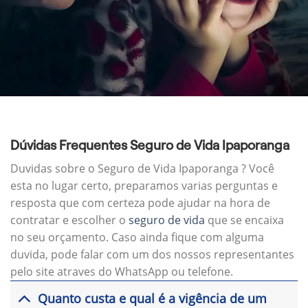
Dúvidas Frequentes Seguro de Vida Ipaporanga
Duvidas sobre o Seguro de Vida Ipaporanga ? Você
esta no lugar certo, preparamos varias perguntas e
resposta que com certeza pode ajudar na hora de
contratar e escolher o
seguro de vida
que se encaixa
no seu orçamento. Caso ainda fique com alguma
duvida, pode falar com um dos nossos representantes
pelo site atraves do WhatsApp ou telefone.
Quanto custa e qual é a vigência de um