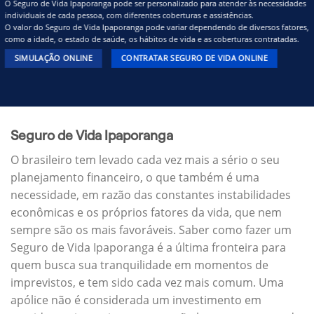
O Seguro de Vida Ipaporanga pode ser personalizado para atender às necessidades
individuais de cada pessoa, com diferentes coberturas e assistências.
O valor do Seguro de Vida Ipaporanga pode variar dependendo de diversos fatores,
como a idade, o estado de saúde, os hábitos de vida e as coberturas contratadas.
SIMULAÇÃO ONLINE
CONTRATAR SEGURO DE VIDA ONLINE
Seguro de Vida Ipaporanga
O brasileiro tem levado cada vez mais a sério o seu
planejamento financeiro, o que também é uma
necessidade, em razão das constantes instabilidades
econômicas e os próprios fatores da vida, que nem
sempre são os mais favoráveis. Saber como fazer um
Seguro de Vida Ipaporanga é a última fronteira para
quem busca sua tranquilidade em momentos de
imprevistos, e tem sido cada vez mais comum. Uma
apólice não é considerada um investimento em