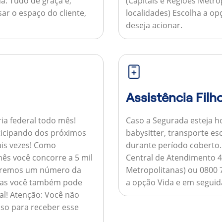
a:
Tudo de graça e,
(Capitais e Regiões Metr
sar o espaço do cliente,
localidades) Escolha a op
deseja acionar.
Assistência Filh
ria federal todo mês!
Caso a Segurada esteja ho
ticipando dos próximos
babysitter, transporte es
is vezes!
Como
durante período coberto
ês você concorre a 5 mil
Central de Atendimento 4
nviaremos um número da
Metropolitanas) ou 0800 
 mas você também pode
a opção Vida e em seguida
al!
Atenção:
Você não
so para receber esse