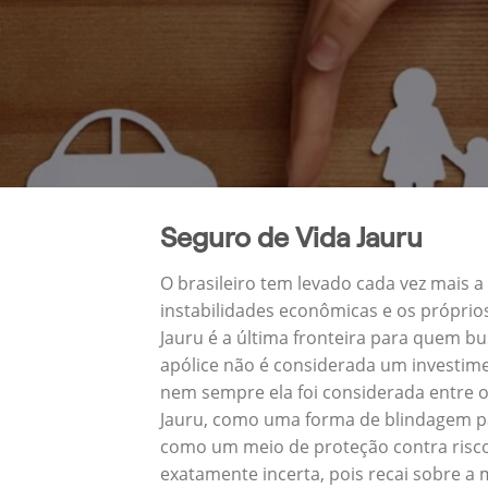
Seguro de Vida Jauru
O brasileiro tem levado cada vez mais 
instabilidades econômicas e os próprio
Jauru é a última fronteira para quem 
apólice não é considerada um investime
nem sempre ela foi considerada entre o
Jauru, como uma forma de blindagem pa
como um meio de proteção contra risco
exatamente incerta, pois recai sobre a 