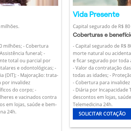
Vida Presente
 milhões.
Capital segurado de R$ 80 
Coberturas e benefíc
10 milhões; - Cobertura
- Capital segurado de R$ 8
Assistência funeral; -
morte natural ou acidenta
te total ou parcial por
e ficar segurado por toda
talares e odontológicas; -
- Valor da contratação da
 (DIT); - Majoração: trata-
todas as idades; - Proteçã
 por invalidez
- Cobertura para invalide
icos do corpo; -
- Diária por Incapacidade
heres e vacinados contra
descontos em lojas, saúde 
os em lojas, saúde e bem-
Telemedicina 24h.
ina 24h.
SOLICITAR COTAÇÃO