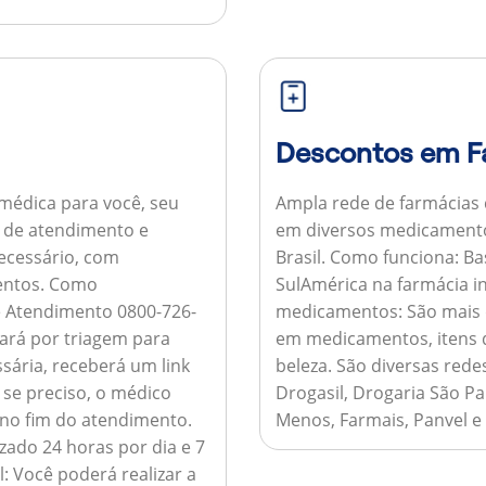
Descontos em F
médica para você, seu
Ampla rede de farmácias
al de atendimento e
em diversos medicamento
necessário, com
Brasil.
Como funciona:
Bas
entos.
Como
SulAmérica na farmácia 
de Atendimento 0800-726-
medicamentos:
São mais 
ará por triagem para
em medicamentos, itens d
sária, receberá um link
beleza. São diversas rede
 se preciso, o médico
Drogasil, Drogaria São Pa
 no fim do atendimento.
Menos, Farmais, Panvel e
zado 24 horas por dia e 7
l:
Você poderá realizar a