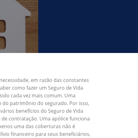
 necessidade, em razão das constantes
 Saber como fazer um Seguro de Vida
m sido cada vez mais comum. Uma
o do patrimônio do segurado. Por isso,
vários benefícios do Seguro de Vida
 de contratação. Uma apólice funciona
 menos uma das coberturas não é
vio financeiro para seus beneficiários,